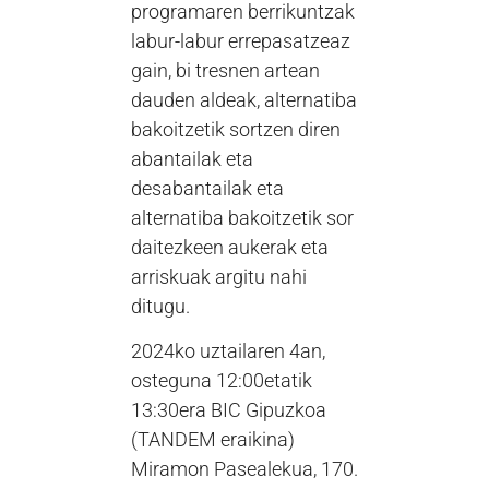
programaren berrikuntzak
labur-labur errepasatzeaz
gain, bi tresnen artean
dauden aldeak, alternatiba
bakoitzetik sortzen diren
abantailak eta
desabantailak eta
alternatiba bakoitzetik sor
daitezkeen aukerak eta
arriskuak argitu nahi
ditugu.
2024ko uztailaren 4an,
osteguna 12:00etatik
13:30era BIC Gipuzkoa
(TANDEM eraikina)
Miramon Pasealekua, 170.