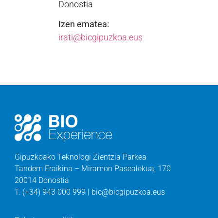
Donostia
Izen ematea:
irati@bicgipuzkoa.eus
Gipuzkoako Teknologi Zientzia Parkea
Tandem Eraikina – Miramon Pasealekua, 170
20014 Donostia
T. (+34) 943 000 999 | bic@bicgipuzkoa.eus