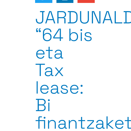
JARDUNALD
“64 bis
eta
Tax
lease:
Bi
finantzake