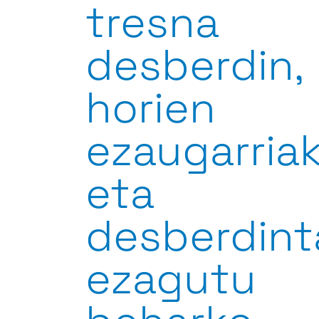
tresna
desberdin,
horien
ezaugarria
eta
desberdin
ezagutu