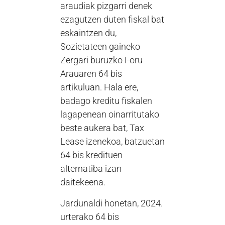
araudiak pizgarri denek
ezagutzen duten fiskal bat
eskaintzen du,
Sozietateen gaineko
Zergari buruzko Foru
Arauaren 64 bis
artikuluan. Hala ere,
badago kreditu fiskalen
lagapenean oinarritutako
beste aukera bat, Tax
Lease izenekoa, batzuetan
64 bis kredituen
alternatiba izan
daitekeena.
Jardunaldi honetan, 2024.
urterako 64 bis