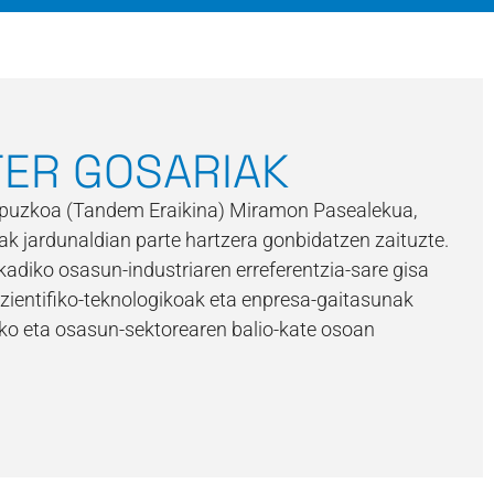
ER GOSARIAK
ipuzkoa (Tandem Eraikina) Miramon Pasealekua,
k jardunaldian parte hartzera gonbidatzen zaituzte.
adiko osasun-industriaren erreferentzia-sare gisa
zientifiko-teknologikoak eta enpresa-gaitasunak
zeko eta osasun-sektorearen balio-kate osoan