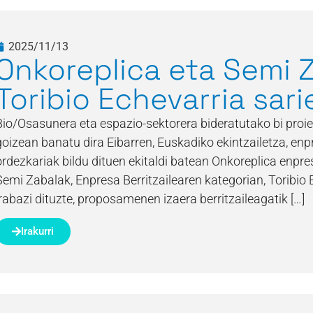
2025/11/13
Onkoreplica eta Semi 
Toribio Echevarria sari
Bio/Osasunera eta espazio-sektorera bideratutako bi proie
goizean banatu dira Eibarren, Euskadiko ekintzailetza, enp
ordezkariak bildu dituen ekitaldi batean Onkoreplica enpre
Semi Zabalak, Enpresa Berritzailearen kategorian, Toribio 
irabazi dituzte, proposamenen izaera berritzaileagatik […]
Irakurri