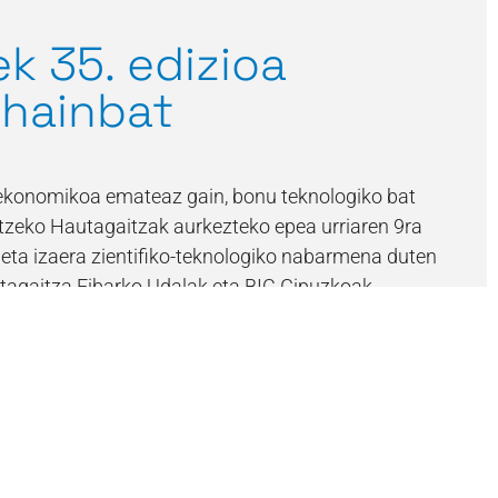
ek 35. edizioa
 hainbat
a ekonomikoa emateaz gain, bonu teknologiko bat
tzeko Hautagaitzak aurkezteko epea urriaren 9ra
eta izaera zientifiko-teknologiko nabarmena duten
tagaitza Eibarko Udalak eta BIC Gipuzkoak
uek, erreferente […]