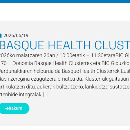
2026/05/19
BASQUE HEALTH CLUST
2026ko maiatzaren 26an / 10:00etatik – 11:30etaraBIC G
170 – Donostia Basque Health Clusterrek eta BIC Gipuzkoa
Jardunaldiaren helburua da Basque Health Clusterrek Eusk
duen zeregina ezagutzera ematea da. Klusterrak gaitasun 
artikulatzen ditu, aukerak bultzatzeko, lankidetza sustat
irtenbide integralak […]
Irakurri