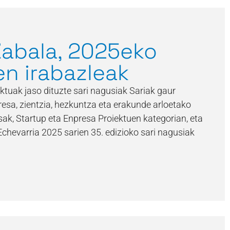
Zabala, 2025eko
en irabazleak
ktuak jaso dituzte sari nagusiak Sariak gaur
resa, zientzia, hezkuntza eta erakunde arloetako
sak, Startup eta Enpresa Proiektuen kategorian, eta
Echevarria 2025 sarien 35. edizioko sari nagusiak