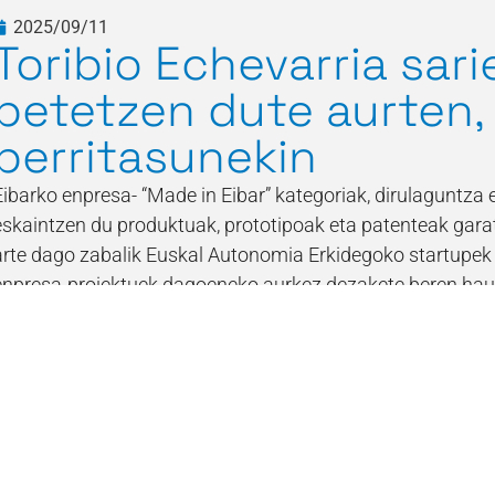
2025/09/11
Toribio Echevarria sari
betetzen dute aurten,
berritasunekin
Eibarko enpresa- “Made in Eibar” kategoriak, dirulaguntz
eskaintzen du produktuak, prototipoak eta patenteak gara
arte dago zabalik Euskal Autonomia Erkidegoko startupek 
enpresa-proiektuek dagoeneko aurkez dezakete beren hau
bultzatutako Toribio Echevarria sarien 35. edizioan. Sari ha
Irakurri