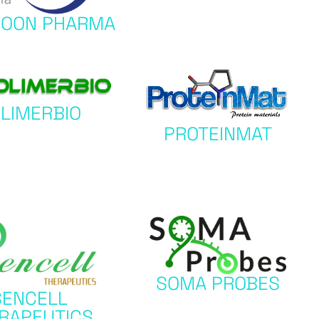
MOON PHARMA
LIMERBIO
PROTEINMAT
SOMA PROBES
SENCELL
RAPEUTICS