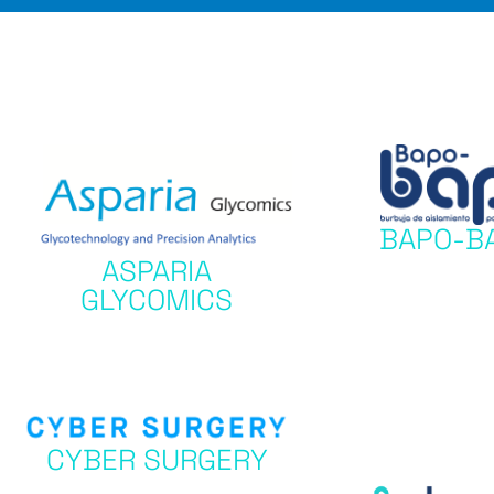
BAPO-B
ASPARIA
GLYCOMICS
CYBER SURGERY