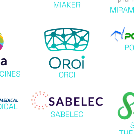
MIAKER
MIRA
PO
CINES
OROI
DICAL
SABELEC
THE