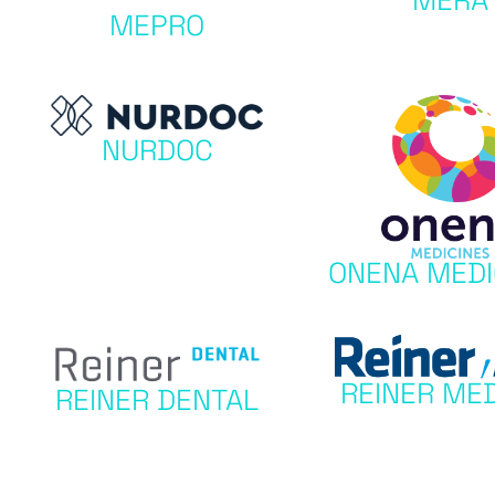
MERA
MEPRO
NURDOC
ONENA MEDI
REINER ME
REINER DENTAL