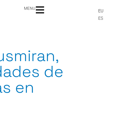
MENU
EU
ES
usmiran,
idades de
as en