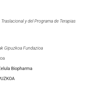
n Traslacional y del Programa de Terapias
iak Gipuzkoa Fundazioa
koa
Zelula Biopharma
GIPUZKOA